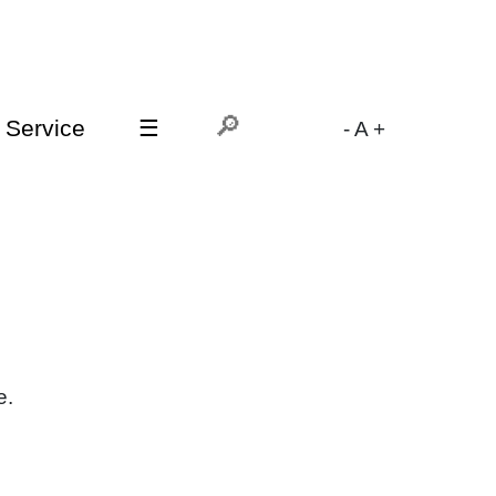
Service
☰
-
A
+
e.