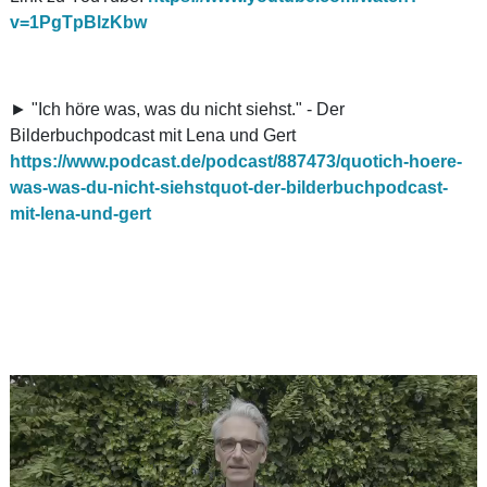
v=1PgTpBlzKbw
► "Ich höre was, was du nicht siehst." - Der
Bilderbuchpodcast mit Lena und Gert
https://www.podcast.de/podcast/887473/quotich-hoere-
was-was-du-nicht-siehstquot-der-bilderbuchpodcast-
mit-lena-und-gert